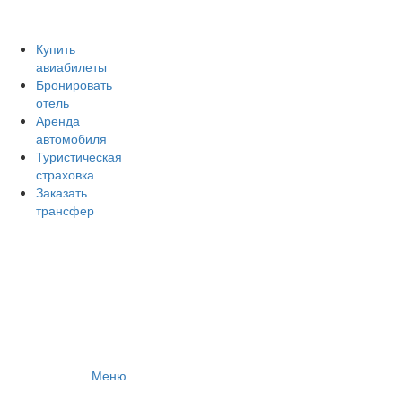
Авиакомпании России
Отзывы об авиакомпаниях
Отзывы об аэропортах
Купить
авиабилеты
Отслеживание самолетов онлайн
Бронировать
Авиакассы
отель
Поиск авиакасс
Аренда
автомобиля
Туристическая
страховка
Заказать
трансфер
Меню