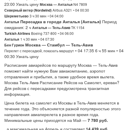
23:00 Узнать цену
N4 7809
Москва — Анталья
Airbus А321
• 04 00:30
Северный ветер (Nordwind)
3 ч 30 мин
• 04 04:00
Шереметьево
Пересадка в городе Анталья (Анталья)
Период
Анталья
ожидания: 2 ч
TK 1154
Анталья — Тель-Авив
Boeing 737-800
• 04 06:00
Turkish Airlines
1 ч 30 мин
• 04 07:30
Анталья
Москва — Стамбул — Тель-Авив
Бен Гурион
• 04 17:35 6 ч 55 мин • 04
Перелет с пересадкой, показать маршрут
00:30 Узнать цену
Расписание авиарейсов по маршруту Москва — Тель-Авив
поможет найти нужную Вам авиакомпанию, аэропот
отправления и прибытия, а также удобное время вылета.
Москва Тель Авив Расписание Рейсов на Самолет, ереван?
Для рейсов с пересадками предусмотрена транзитная
информация.
Цена билета на самолет из Москвы в Тель-Авив меняется в
течение года. Это объясняется разной популярностью этого
направления авиаперелета в разное время года.
Минимальные цены приходятся на Май —
7 780 руб.
, а максимальная на Апрель и составляет
14 439 руб.