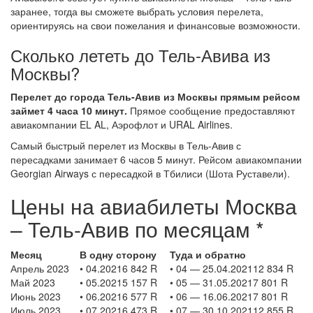
заранее, тогда вы сможете выбрать условия перелета,
ориентируясь на свои пожелания и финансовые возможности.
Сколько лететь до Тель-Авива из
Москвы?
Перелет до города Тель-Авив из Москвы прямым рейсом
займет 4 часа 10 минут.
Прямое сообщение предоставляют
авиакомпании EL AL, Аэрофлот и URAL Airlines.
Самый быстрый перелет из Москвы в Тель-Авив с
пересадками занимает 6 часов 5 минут. Рейсом авиакомпании
Georgian Airways с пересадкой в Тбилиси (Шота Руставели).
Цены на авиабилеты Москва
– Тель-Авив по месяцам *
Месяц
В одну сторону
Туда и обратно
Апрель 2023
• 04.20216 842 R
• 04 — 25.04.202112 834 R
Май 2023
• 05.20215 157 R
• 05 — 31.05.20217 801 R
Июнь 2023
• 06.20216 577 R
• 06 — 16.06.20217 801 R
Июль 2023
• 07.20216 473 R
• 07 — 30.10.202112 855 R