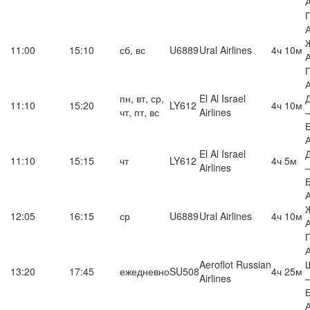
11:00
15:10
сб, вс
U6889
Ural Airlines
4ч 10м
пн, вт, ср,
El Al Israel
11:10
15:20
LY612
4ч 10м
чт, пт, вс
Airlines
El Al Israel
11:10
15:15
чт
LY612
4ч 5м
Airlines
12:05
16:15
ср
U6889
Ural Airlines
4ч 10м
Aeroflot Russian
13:20
17:45
ежедневно
SU508
4ч 25м
Airlines