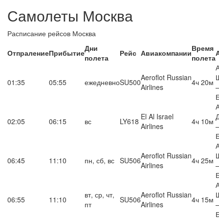
Самолеты Москва
Расписание рейсов Москва
Дни
Время
Отпраление
Прибытие
Рейс
Авиакомпании
полета
полета
Aeroflot Russian
01:35
05:55
ежедневно
SU500
4ч 20м
Airlines
El Al Israel
02:05
06:15
вс
LY618
4ч 10м
Airlines
Aeroflot Russian
06:45
11:10
пн, сб, вс
SU506
4ч 25м
Airlines
вт, ср, чт,
Aeroflot Russian
06:55
11:10
SU506
4ч 15м
пт
Airlines