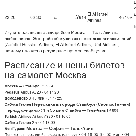
El Al Israel
22:20
02:30
вс
LY614
4ч 10м
Airlines
Изучите расписание авиарейсов Москва — Тель-Авив на
любое число. Этот рейс обслуживают несколько авиакомпаний
(Aeroflot Russian Airlines, El Al Israel Airlines, Ural Airlines),
поэтому налажено регулярное прямое сообщение.
Расписание и цены билетов
на самолет Москва
PC 389
Москва — Стамбул
Airbus А320
• 04 11:20
Pegasus
3 ч 5 мин
• 04 14:25
Домодедово
Пересадка в городе Стамбул (Сабиха Гекчен)
Сабиха Гекчен
Период ожидания: 1 ч 35 мин
TK 808
Стамбул — Тель-Авив
Airbus А320
• 04 16:00
Turkish Airlines
2 ч
• 04 18:00
Сабиха Гекчен
Москва — София — Тель-Авив
Бен Гурион
• 04 16:05 6 ч 55 мин • 04
Перелет с пересадкой, показать маршрут