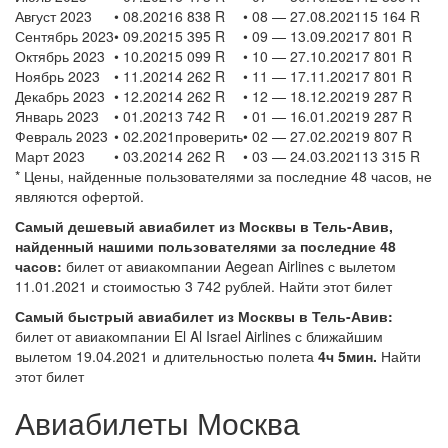
Август 2023
• 08.20216 838 R
• 08 — 27.08.202115 164 R
Сентябрь 2023
• 09.20215 395 R
• 09 — 13.09.20217 801 R
Октябрь 2023
• 10.20215 099 R
• 10 — 27.10.20217 801 R
Ноябрь 2023
• 11.20214 262 R
• 11 — 17.11.20217 801 R
Декабрь 2023
• 12.20214 262 R
• 12 — 18.12.20219 287 R
Январь 2023
• 01.20213 742 R
• 01 — 16.01.20219 287 R
Февраль 2023
• 02.2021проверить
• 02 — 27.02.20219 807 R
Март 2023
• 03.20214 262 R
• 03 — 24.03.202113 315 R
* Цены, найденные пользователями за последние 48 часов, не
являются офертой.
Самый дешевый авиабилет из Москвы в Тель-Авив,
найденный нашими пользователями за последние 48
часов:
билет от авиакомпании Aegean Airlines с вылетом
11.01.2021 и стоимостью 3 742 рублей. Найти этот билет
Самый быстрый авиабилет из Москвы в Тель-Авив:
билет от авиакомпании El Al Israel Airlines с ближайшим
вылетом 19.04.2021 и длительностью полета
4ч 5мин.
Найти
этот билет
Авиабилеты Москва