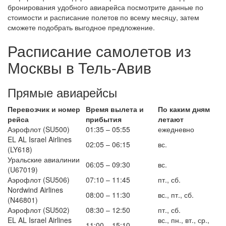
бронирования удобного авиарейса посмотрите данные по
стоимости и расписание полетов по всему месяцу, затем
сможете подобрать выгодное предложение.
Расписание самолетов из
Москвы в Тель-Авив
Прямые авиарейсы
Перевозчик и номер
Время вылета и
По каким дням
рейса
прибытия
летают
Аэрофлот (SU500)
01:35 – 05:55
ежедневно
EL AL Israel Airlines
02:05 – 06:15
вс.
(LY618)
Уральские авиалинии
06:05 – 09:30
вс.
(U67019)
Аэрофлот (SU506)
07:10 – 11:45
пт., сб.
Nordwind Airlines
08:00 – 11:30
вс., пт., сб.
(N46801)
Аэрофлот (SU502)
08:30 – 12:50
пт., сб.
EL AL Israel Airlines
вс., пн., вт., ср.,
11:00 – 15:10