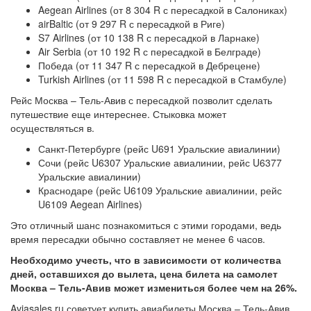
Aegean Airlines (от 8 304 R с пересадкой в Салониках)
airBaltic (от 9 297 R с пересадкой в Риге)
S7 Airlines (от 10 138 R с пересадкой в Ларнаке)
Air Serbia (от 10 192 R с пересадкой в Белграде)
Победа (от 11 347 R с пересадкой в Дебрецене)
Turkish Airlines (от 11 598 R с пересадкой в Стамбуле)
Рейс Москва – Тель-Авив с пересадкой позволит сделать
путешествие еще интереснее. Стыковка может
осуществляться в.
Санкт-Петербурге (рейс U691 Уральские авиалинии)
Сочи (рейс U6307 Уральские авиалинии, рейс U6377
Уральские авиалинии)
Краснодаре (рейс U6109 Уральские авиалинии, рейс
U6109 Aegean Airlines)
Это отличный шанс познакомиться с этими городами, ведь
время пересадки обычно составляет не менее 6 часов.
Необходимо учесть, что в зависимости от количества
дней, оставшихся до вылета, цена билета на самолет
Москва – Тель-Авив может измениться более чем на 26%.
Aviasales.ru советует купить авиабилеты Москва – Тель-Авив