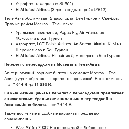
Аэрофлот (ежедневно SU502)
El Al Israel Airlines (3 дня в неделю, рейс LY612)
Тель-Авив обслуживает 2 аэропорта: Бен Гурион и Сде-Дов.
Прямые рейсы Москва – Тель-Авив:
Уральские авиалинии, Pegas Fly, Air France из
Жуковский в Бен Гурион
Аэрофлот, LOT Polish Airlines, Air Serbia, Alitalia, KLM из
Шереметьево в Бен Гурион
El Al Israel Airlines, Finnair из Домодедово в Бен Гурион
Перелет с пересадкой из Москвы в Тель-Авив
Альтернативный вариант билета на самолет Москва – Тель-
Авив (туда и обратно) – перелет с пересадкой. Его стоимость
– от
7 614 R
до
11 598 R
.
Самые низкие цены на перелет с пересадками предлагает
авиакомпания Уральские авиалинии с пересадкой в
Афинах.Цена билета – от 7 614 R.
Также доступные и удобные варианты предлагают
авиакомпании.
Wizz Air (от 7 887 R с пересадкой в Дебрецене)