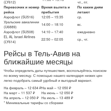
(LY612)
чт., пт.
Перевозчик и номер
Время вылета и
По каким дням
рейса
прибытия
летают
Аэрофлот (SU516)
12:05 – 15:35
ср.
Уральские авиалинии
14:00 – 18:10
вс.
(U6889)
Аэрофлот (SU508)
14:10 – 17:40
ежедневно
EL AL Israel Airlines
22:50 – 02:05
ср., чт.
(LY614)
Рейсы в Тель-Авив на
ближайшие месяцы
Чтобы определить даты путешествия, воспользуйтесь поиском
по всему месяцу. С помощью нашего календаря низких цен
легко подобрать самый удобный и выгодный вариант.
На февраль – 12 634 ₽
На май – 12 050 ₽
На март – 11 537 ₽
На июнь – 12 050 ₽
На апрель – 12 050 ₽
На июль – 13 489 ₽
* Минимальные тарифы со сборами