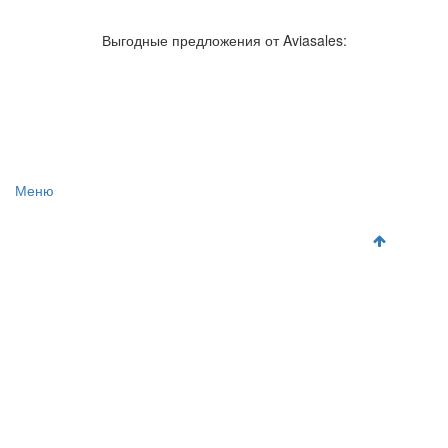
Авиакомпании России
Отзывы об авиакомпаниях
Отзывы об аэропортах
Отслеживание самолетов онлайн
Выгодные предложения от Aviasales:
Авиакассы
Поиск авиакасс
Меню
Главная
Аэропорты
Самолет
Как добраться
Полет
Полезная информация