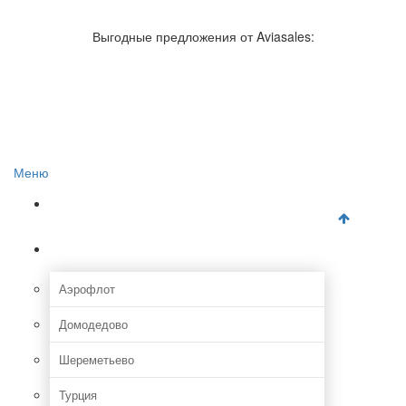
Авиакомпании России
Отзывы об авиакомпаниях
Выгодные предложения от Aviasales:
Отзывы об аэропортах
Отслеживание самолетов онлайн
Авиакассы
Поиск авиакасс
Меню
Главная
Аэропорты
Аэрофлот
Домодедово
Шереметьево
Турция