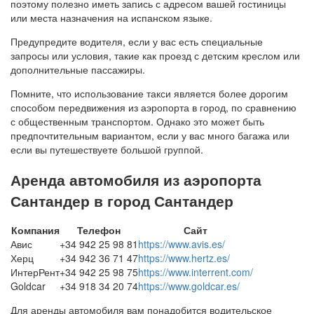
поэтому полезно иметь запись с адресом вашей гостиницы
или места назначения на испанском языке.
Предупредите водителя, если у вас есть специальные
запросы или условия, такие как проезд с детским креслом или
дополнительные пассажиры.
Помните, что использование такси является более дорогим
способом передвижения из аэропорта в город, по сравнению
с общественным транспортом. Однако это может быть
предпочтительным вариантом, если у вас много багажа или
если вы путешествуете большой группой.
Аренда автомобиля из аэропорта
Сантандер в город Сантандер
Компания
Телефон
Сайт
Авис
+34 942 25 98 81
https://www.avis.es/
Херц
+34 942 36 71 47
https://www.hertz.es/
ИнтерРент
+34 942 25 98 75
https://www.interrent.com/
Goldcar
+34 918 34 20 74
https://www.goldcar.es/
Для аренды автомобиля вам понадобится водительское