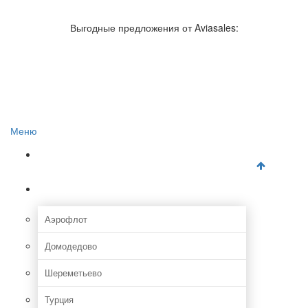
Авиакомпании России
Отзывы об авиакомпаниях
Выгодные предложения от Aviasales:
Отзывы об аэропортах
Отслеживание самолетов онлайн
Авиакассы
Поиск авиакасс
Меню
Главная
Аэропорты
Аэрофлот
Домодедово
Шереметьево
Турция