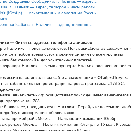
тство Воздушных Сообщений, г. Нальчик — адрес…
виа, г. Нальчик — адрес, телефон и часы работы…
tair (Ютэйр) — Авиакомпании и авиалинии России…
чика
 Communications, г. Нальчик — адрес, телефон…
чике — билеты, адреса, телефоны авиакасс
 в Нальчике – поиск авиабилетов. Поиск авиабилетов авиакомпан
яется в любое время суток в режиме онлайн по всем крупным
чика без комиссий и дополнительных платежей.
аэропорт Нальчик — схема аэропорта Нальчик, расписание рейсо
 комиссии на официальном сайте авиакомпании «ЮТэйр».Покупка
чный кабинет, онлайн регистрация на рейс, программа СТАТУС,
едложения.
ьчике. Авиабилетик.org осуществляет поиск дешевых авиабилетов 
еди предложений 728
е 5 авиакасс, находящихся в Нальчике. Перейдите по ссылке, чтоб
 подробную информацию об авиакассе.
еты на прямой рейс Москва — Нальчик авиакомпании Ютэйр.
ых рейсов Москва — Нальчик компании Ютэйр. на 15 мая. К сожа
йсы из Москвы в Нальчик авиакомпании Ютэйр.