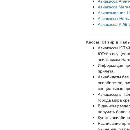
Авиакасса Аген
Авиакасса Мегаа
Авиакомпания U
Авиакассы Наль
Авиакасса K Air
Кассы ЮТэйр в Наль
Авиакассы ЮТэйр
ЮТэйр осуществл
авиакассам Наль
Информация про 
прилета.
Авиабилеты без
авиабилетов, ли
специальные пр
Авиакассы в Нал
города мира ср
В данном раздел
получить более
Купить авиабил
Расписание прям
мы не нашли ре