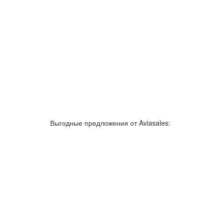
зывы об аэропортах
Отслеживание самолетов онлайн
Авиакассы
По
Выгодные предложения от Aviasales:
Как добраться
Полет
Полезная информация