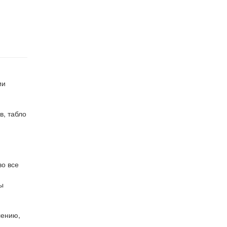
ии
в, табло
во все
ы
лению,