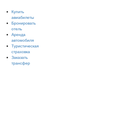
Авиакомпании России
Отзывы об авиакомпаниях
От
Купить
авиабилеты
Бронировать
отель
Аренда
автомобиля
Туристическая
страховка
Заказать
трансфер
Главная
Аэропорты
Самолет