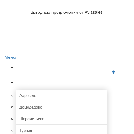
Авиакомпании России
Отзывы об авиакомпаниях
Выгодные предложения от Aviasales:
Отзывы об аэропортах
Отслеживание самолетов онлайн
Авиакассы
Поиск авиакасс
Меню
Главная
Аэропорты
Аэрофлот
Домодедово
Шереметьево
Турция