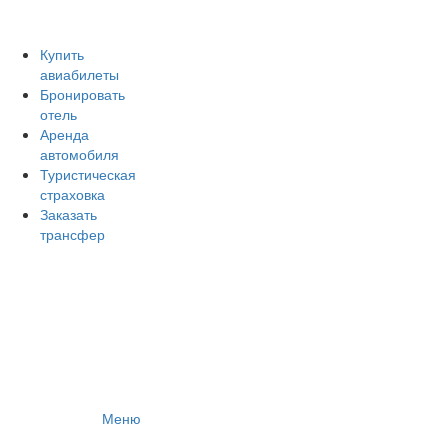
Авиакомпании России
Отзывы об авиакомпаниях
Отзывы об аэропортах
Купить
авиабилеты
Отслеживание самолетов онлайн
Бронировать
Авиакассы
отель
Поиск авиакасс
Аренда
автомобиля
Туристическая
страховка
Заказать
трансфер
Меню