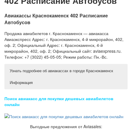
402 Расписание Автобусов
Авиакассы Краснокаменск 402 Расписание
Автобусов
Продажа авиабилетов г. Краснокаменск — авиакасса
Авиаэкспресс Адрес: г. Краснокаменск, 4-й микрорайон, 402,
оф. 2; Официальный Адрес: г. Краснокаменск, 4-й
микрорайон, 402, оф. 2; Официальный сайт: aviaexpress.ru.
Телефон: +7 (3022) 45-05-05; Режим работы: Пн.-Вс.
Узнать подробнее об авиакассах в городе Краснокаменск
Информация
Авиа- и ж/д билеты в Краснокаменске Телефоны и адреса
Авиакасса Авиаэкспресс, г. Краснокаменск — адрес,
телефон…
Авиа- и ж/д билеты в Краснокаменске (Забайкальский
Поиск авиакасс для покупки дешевых авиабилетов
Авиакасса PEGAS Touristik, г. Краснокаменск — адрес,
край) . Адреса, телефоны, режимы работы организаций
онлайн
Краснокаменска, а так же дополинтельная информация
телефон…
включающая сайты компаний. Всего найдено — 3
Авиакасса Санрайз, г. Абакан — адрес, телефон и
организаций.
часы работы…
Авиакасса Простор, г. Владикавказ — адрес, телефон
Поиск авиабилетов по всем авиакассам Краснокаменска
Выгодные предложения от Aviasales:
без комиссии и сборов. Точные адреса, телефоны и
и часы…