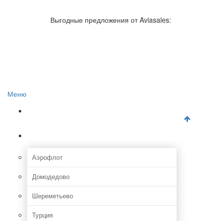
Авиакомпании России
Отзывы об авиакомпаниях
Выгодные предложения от Aviasales:
Отзывы об аэропортах
Отслеживание самолетов онлайн
Авиакассы
Поиск авиакасс
Меню
Главная
Аэропорты
Аэрофлот
Домодедово
Шереметьево
Турция