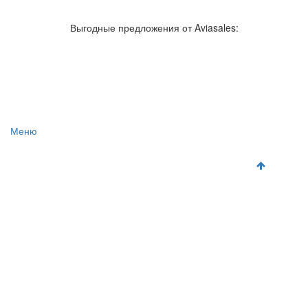
Авиакомпании России
Отзывы об авиакомпаниях
Отзывы об аэропортах
Отслеживание самолетов онлайн
Выгодные предложения от Aviasales:
Авиакассы
Поиск авиакасс
Меню
Главная
Аэропорты
Самолет
Как добраться
Полет
Полезная информация