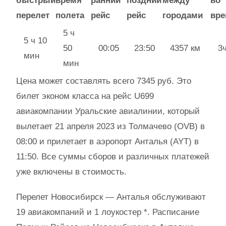
быстрый
время
ранний
поздний
между
во
перелет
полета
рейс
рейс
городами
вре
5 ч
5 ч 10
50
00:05
23:50
4357 км
3
мин
мин
Цена может составлять всего 7345 руб. Это
билет эконом класса на рейс U699
авиакомпании Уральские авиалинии, который
вылетает 21 апреля 2023 из Толмачево (OVB) в
08:00 и прилетает в аэропорт Анталья (AYT) в
11:50. Все суммы сборов и различных платежей
уже включены в стоимость.
Перелет Новосибирск — Анталья обслуживают
19 авиакомпаний и 1 лоукостер *. Расписание