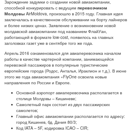
Зарождение задумки о создании новой авиакомпании,
способной конкурировать с ведущим
перевозчиком
Молдовы
AirMoldova, произошло в 2015 году. Главная идея
заключалась в качественном обслуживании на борту лайнеров
и более низких ценах. Заявление о возникновении новой
молдавской авиакомпании под названием ФлайУан,
работающей в формате low-cost, появилось на главных
заголовках газет уже в сентябре того же года.
Апрель 2016 ознаменовался для авиаперевозчика началом
работы в качестве чартерной компании, занимающейся
перевозкой пассажиров в популярные туристические
европейские города (Родос, Анталья, Ираклион и т.д.). В июне
этого же года авиакомпания «FlyOne освоила новые
направления по России и Европе.
Основной аэропорт авиаперевозчика располагается в
столице Молдовы – Кишиневе;
Самолетный парк состоит из двух пассажирских
самолетов;
Главный офис авиакомпании располагается по адресу:
город Кишинев, бд. Дачия 80/3;
Код IATA – 5F, кодировка ICAO – CIR;