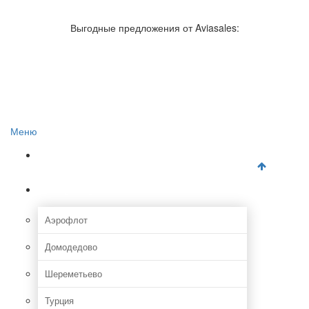
Авиакомпании России
Отзывы об авиакомпаниях
Выгодные предложения от Aviasales:
Отзывы об аэропортах
Отслеживание самолетов онлайн
Авиакассы
Поиск авиакасс
Меню
Главная
Аэропорты
Аэрофлот
Домодедово
Шереметьево
Турция