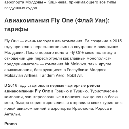
аэропорта Молдовы – Кишинева, принимающего все типы
воздушных судов.
Авиакомпания Fly One (Флай Уан):
тарифы
Fly Оne — очень молодая авиакомпания. Ее создание в 2015
году привело к перестановке сил на внутреннем авиарынке
Молдавии. После первого полета Fly Оne свою политику в
отношении цен пересмотрели как главный монополист-
предприниматель — компания Air Moldova, так и другие
авиакомпании, базирующиеся в Республике Молдова —
Moldavian Airlines, Tandem Aero, Nobil Air.
В 2016 году стартовали первые чартерные
рейсы
авиакомпании Fly One
в Грецию и Турцию. Туристические
компании, заинтересованные в пониженных ценах на блоки
мест, быстро сориентировались и отправили своих туристов с
новой авиакомпанией в аэропорты Ираклиона, Родоса и
Антальи.
Promo