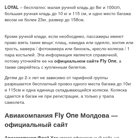
LOYAL
– бесплатно: малая ручной кладь до 8кг и 100cm,
большая ручная кладь до 10 кг и 115 см, и одно место багажа
весом не более 23кг, размер до 158см.
Кроме ручной клади, если необходимо, пассажиры имеют
право взять такие вещи: плащ, накидка или одеяло, зонтик или
трость, камера / фотокамера или бинокль, кресло-коляска / 1
пара костылей. Эта информация является справочной,
потому уточняйте ее на
официальном сайте Fly One
, а
также сверяйтесь с купленным билетом.
Детям до 2-х лет не зависимо от тарифной группы
разрешается бесплатный провоз одного места багажа до 10кг
и 115см и одна единица складывающейся коляски. Коляска
сдается в багаж не при регистрации, а только у трапа
самолета.
Авиакомпания Fly One Молдова —
официальный сайт
Авиакомпания Флай Уан
имеет официальный сайт, на