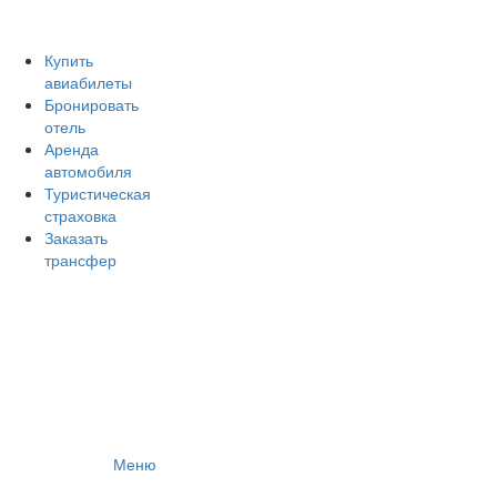
Авиакомпании России
Отзывы об авиакомпаниях
Отзывы об аэропортах
Купить
авиабилеты
Отслеживание самолетов онлайн
Бронировать
Авиакассы
отель
Поиск авиакасс
Аренда
автомобиля
Туристическая
страховка
Заказать
трансфер
Меню