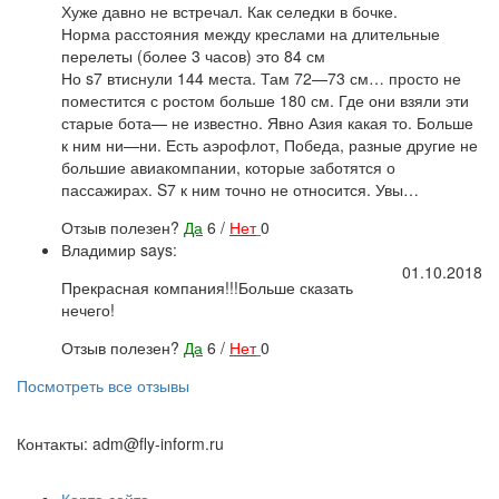
Хуже давно не встречал. Как селедки в бочке.
Норма расстояния между креслами на длительные
перелеты (более 3 часов) это 84 см
Но s7 втиснули 144 места. Там 72—73 см… просто не
поместится с ростом больше 180 см. Где они взяли эти
старые бота— не известно. Явно Азия какая то. Больше
к ним ни—ни. Есть аэрофлот, Победа, разные другие не
большие авиакомпании, которые заботятся о
пассажирах. S7 к ним точно не относится. Увы…
Отзыв полезен?
Да
6
/
Нет
0
Владимир
says:
01.10.2018
Прекрасная компания!!!Больше сказать
нечего!
Отзыв полезен?
Да
6
/
Нет
0
Посмотреть все отзывы
Контакты: adm@fly-inform.ru