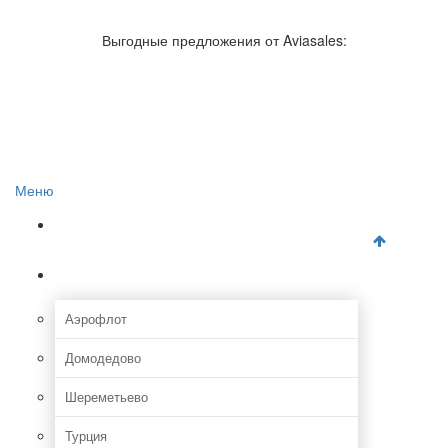
Авиакомпании России
Отзывы об авиакомпаниях
Выгодные предложения от Aviasales:
Отзывы об аэропортах
Отслеживание самолетов онлайн
Авиакассы
Поиск авиакасс
Меню
Главная
Аэропорты
Аэрофлот
Домодедово
Шереметьево
Турция