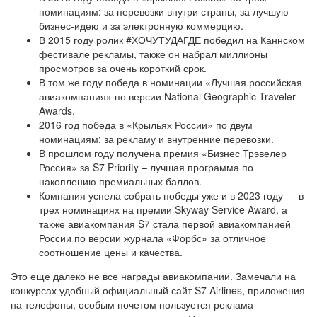
номинациям: за перевозки внутри страны, за лучшую
бизнес-идею и за электронную коммерцию.
В 2015 году ролик #ХОЧУТУДАГДЕ победил на Каннском
фестивале рекламы, также он набрал миллионы
просмотров за очень короткий срок.
В том же году победа в номинации «Лучшая российская
авиакомпания» по версии National Geographic Traveler
Awards.
2016 год победа в «Крыльях России» по двум
номинациям: за рекламу и внутренние перевозки.
В прошлом году получена премия «Бизнес Трэвелер
Россия» за S7 Priority – лучшая программа по
накоплению премиальных баллов.
Компания успела собрать победы уже и в 2023 году — в
трех номинациях на премии Skyway Service Award, а
также авиакомпания S7 стала первой авиакомпанией
России по версии журнала «Форбс» за отличное
соотношение цены и качества.
Это еще далеко не все награды авиакомпании. Замечали на
конкурсах удобный официальный сайт S7 Airlines, приложения
на телефоны, особым почетом пользуется реклама