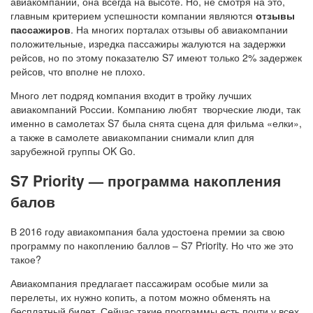
авиакомпании, она всегда на высоте. Но, не смотря на это,
главным критерием успешности компании являются
отзывы
пассажиров
. На многих порталах отзывы об авиакомпании
положительные, изредка пассажиры жалуются на задержки
рейсов, но по этому показателю S7 имеют только 2% задержек
рейсов, что вполне не плохо.
Много лет подряд компания входит в тройку лучших
авиакомпаний России. Компанию любят творческие люди, так
именно в самолетах S7 была снята сцена для фильма «елки»,
а также в самолете авиакомпании снимали клип для
зарубежной группы OK Go.
S7 Priority — программа накопления
балов
В 2016 году авиакомпания бала удостоена премии за свою
программу по накоплению баллов – S7 Priority. Но что же это
такое?
Авиакомпания предлагает пассажирам особые мили за
перелеты, их нужно копить, а потом можно обменять на
бесплатный билет. Сейчас такие программы есть почти у всех