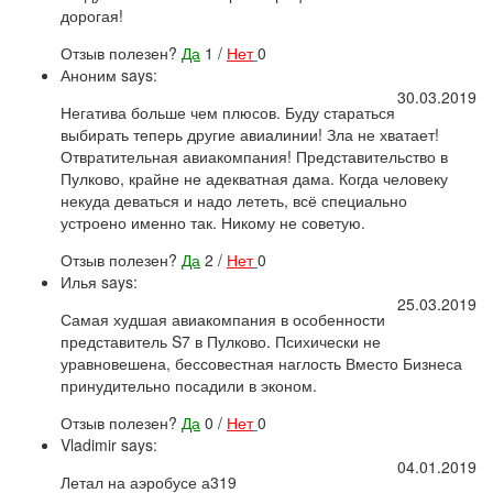
дорогая!
Отзыв полезен?
Да
1
/
Нет
0
Аноним
says:
30.03.2019
Негатива больше чем плюсов. Буду стараться
выбирать теперь другие авиалинии! Зла не хватает!
Отвратительная авиакомпания! Представительство в
Пулково, крайне не адекватная дама. Когда человеку
некуда деваться и надо лететь, всё специально
устроено именно так. Никому не советую.
Отзыв полезен?
Да
2
/
Нет
0
Илья
says:
25.03.2019
Самая худшая авиакомпания в особенности
представитель S7 в Пулково. Психически не
уравновешена, бессовестная наглость Вместо Бизнеса
принудительно посадили в эконом.
Отзыв полезен?
Да
0
/
Нет
0
Vladimir
says:
04.01.2019
Летал на аэробусе а319